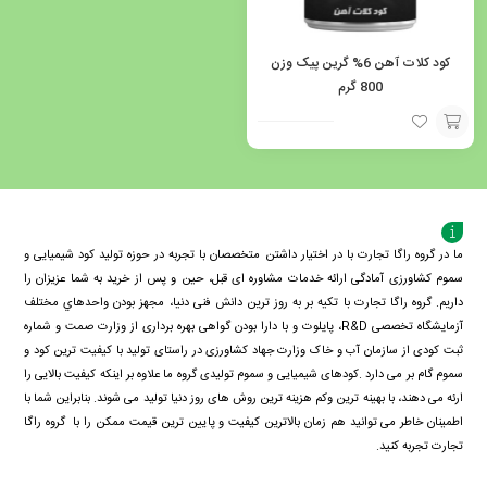
کود کلات آهن 6% گرین پیک وزن
800 گرم
افزودن
به
سبد
ما در گروه راگا تجارت با در اختیار داشتن متخصصان با تجربه در حوزه تولید کود شیمیایی و
سموم کشاورزی آمادگی ارائه خدمات مشاوره ای قبل، حین و پس از خرید به شما عزیزان را
داریم. گروه راگا تجارت با تكيه بر به روز ترین دانش فنی دنيا، مجهز بودن واحدهاي مختلف
آزمايشگاه تخصصی R&D، پايلوت و با دارا بودن گواهی بهره برداری از وزارت صمت و شماره
ثبت کودی از سازمان آب و خاک وزارت جهاد کشاورزی در راستای تولید با کیفیت ترین کود و
سموم گام بر می دارد .کودهای شیمیایی و سموم تولیدی گروه ما علاوه بر اینکه کیفیت بالایی را
ارئه می دهند، با بهینه ترین وکم هزینه ترین روش های روز دنیا تولید می شوند. بنابراین شما با
اطمینان خاطر می توانید هم زمان بالاترین کیفیت و پایین ترین قیمت ممکن را با گروه راگا
تجارت تجربه کنید.