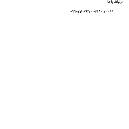
ارتباط با ما
02186120699 - 09902168917