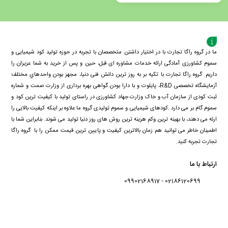
افزودن
به
سبد
ما در گروه راگا تجارت با در اختیار داشتن متخصصان با تجربه در حوزه تولید کود شیمیایی و
سموم کشاورزی آمادگی ارائه خدمات مشاوره ای قبل، حین و پس از خرید به شما عزیزان را
داریم. گروه راگا تجارت با تكيه بر به روز ترین دانش فنی دنيا، مجهز بودن واحدهاي مختلف
آزمايشگاه تخصصی R&D، پايلوت و با دارا بودن گواهی بهره برداری از وزارت صمت و شماره
ثبت کودی از سازمان آب و خاک وزارت جهاد کشاورزی در راستای تولید با کیفیت ترین کود و
سموم گام بر می دارد .کودهای شیمیایی و سموم تولیدی گروه ما علاوه بر اینکه کیفیت بالایی را
ارئه می دهند، با بهینه ترین وکم هزینه ترین روش های روز دنیا تولید می شوند. بنابراین شما با
اطمینان خاطر می توانید هم زمان بالاترین کیفیت و پایین ترین قیمت ممکن را با گروه راگا
تجارت تجربه کنید.
ارتباط با ما
02186120699 - 09902168917