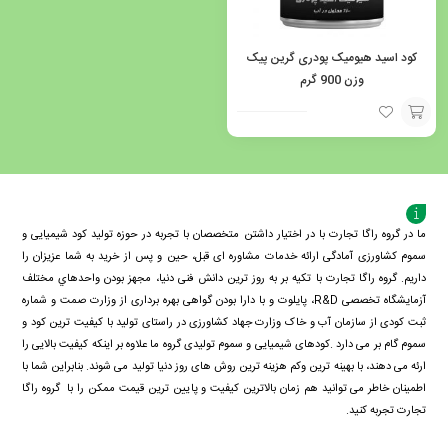
کود اسید هیومیک پودری گرین پیک
وزن 900 گرم
افزودن
به
سبد
ما در گروه راگا تجارت با در اختیار داشتن متخصصان با تجربه در حوزه تولید کود شیمیایی و
سموم کشاورزی آمادگی ارائه خدمات مشاوره ای قبل، حین و پس از خرید به شما عزیزان را
داریم. گروه راگا تجارت با تكيه بر به روز ترین دانش فنی دنيا، مجهز بودن واحدهاي مختلف
آزمايشگاه تخصصی R&D، پايلوت و با دارا بودن گواهی بهره برداری از وزارت صمت و شماره
ثبت کودی از سازمان آب و خاک وزارت جهاد کشاورزی در راستای تولید با کیفیت ترین کود و
سموم گام بر می دارد .کودهای شیمیایی و سموم تولیدی گروه ما علاوه بر اینکه کیفیت بالایی را
ارئه می دهند، با بهینه ترین وکم هزینه ترین روش های روز دنیا تولید می شوند. بنابراین شما با
اطمینان خاطر می توانید هم زمان بالاترین کیفیت و پایین ترین قیمت ممکن را با گروه راگا
تجارت تجربه کنید.