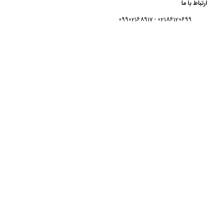
ارتباط با ما
02186120699 - 09902168917