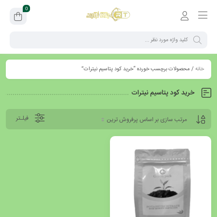
0
خانه
/ محصولات برچسب خورده “خرید کود پتاسیم نیترات”
خرید کود پتاسیم نیترات
فیلـتر