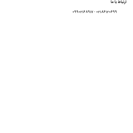
ارتباط با ما
02186120699 - 09902168917