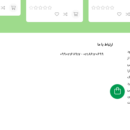
نمره
5.00
از 5
نمره
4.00
افزودن
از 5
افزودن
به
به
سبد
سبد
ارتباط با ما
د
02186120699 - 09902168917
ز
ی
با دارا
ک
د
ی
ن
ت