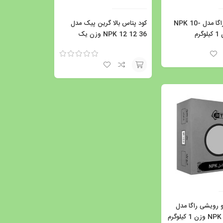
کود سه ده راگا مدل NPK 10-
کود پتاس بالا گرین پیک مدل
NPK 12 12 36 وزن یک
کیلوگرم
نمره
5.00
از 5
افزودن
به
سبد
 رویشی راگا مدل
 کیلوگرم