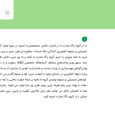
افزودن
به
سبد
ما در گروه راگا تجارت با در اختیار داشتن متخصصان با تجربه در حوزه تولید کو
شیمیایی و سموم کشاورزی آمادگی ارائه خدمات مشاوره ای قبل، حین و پس ا
خرید به شما عزیزان را داریم. گروه راگا تجارت با تكيه بر به روز ترین دانش فن
دنيا، مجهز بودن واحدهاي مختلف آزمايشگاه تخصصی R&D، پايلوت و 
بودن گواهی بهره برداری از وزارت صمت و شماره ثبت کودی از سازمان آب و خا
وزارت جهاد کشاورزی در راستای تولید با کیفیت ترین کود و سموم گام بر می دار
.کودهای شیمیایی و سموم تولیدی گروه ما علاوه بر اینکه کیفیت بالایی را ارئه م
دهند، با بهینه ترین وکم هزینه ترین روش های روز دنیا تولید می شوند. بنابرای
شما با اطمینان خاطر می توانید هم زمان بالاترین کیفیت و پایین ترین قیم
ممکن را با گروه راگا تجارت تجربه کنید.