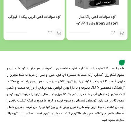
کود سولفات آهن راگا مدل
کود سولفات آهن گرین پیک 1 کیلوگرم
IronSulfate1 وزن 1 کیلوگرم
افزودن
افزودن
به
به
سبد
سبد
ما در گروه راگا تجارت با در اختیار داشتن متخصصان با تجربه در حوزه تولید کود شیمیایی و
سموم کشاورزی آمادگی ارائه خدمات مشاوره ای قبل، حین و پس از خرید به شما عزیزان را
داریم. گروه راگا تجارت با تكيه بر به روز ترین دانش فنی دنيا، مجهز بودن واحدهاي مختلف
آزمايشگاه تخصصی R&D، پايلوت و با دارا بودن گواهی بهره برداری از وزارت صمت و شماره
ثبت کودی از سازمان آب و خاک وزارت جهاد کشاورزی در راستای تولید با کیفیت ترین کود و
سموم گام بر می دارد .کودهای شیمیایی و سموم تولیدی گروه ما علاوه بر اینکه کیفیت بالایی را
ارئه می دهند، با بهینه ترین وکم هزینه ترین روش های روز دنیا تولید می شوند. بنابراین شما با
اطمینان خاطر می توانید هم زمان بالاترین کیفیت و پایین ترین قیمت ممکن را با گروه راگا
تجارت تجربه کنید.