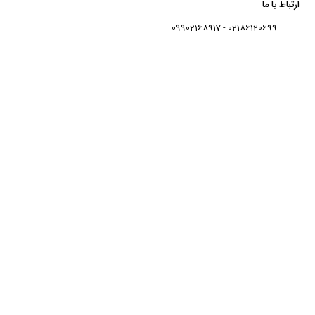
ارتباط با ما
02186120699 - 09902168917