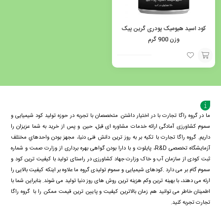
کود اسید هیومیک پودری گرین پیک
وزن 900 گرم
افزودن
به
سبد
ما در گروه راگا تجارت با در اختیار داشتن متخصصان با تجربه در حوزه تولید کود شیمیایی و
سموم کشاورزی آمادگی ارائه خدمات مشاوره ای قبل، حین و پس از خرید به شما عزیزان را
داریم. گروه راگا تجارت با تكيه بر به روز ترین دانش فنی دنيا، مجهز بودن واحدهاي مختلف
آزمايشگاه تخصصی R&D، پايلوت و با دارا بودن گواهی بهره برداری از وزارت صمت و شماره
ثبت کودی از سازمان آب و خاک وزارت جهاد کشاورزی در راستای تولید با کیفیت ترین کود و
سموم گام بر می دارد .کودهای شیمیایی و سموم تولیدی گروه ما علاوه بر اینکه کیفیت بالایی را
ارئه می دهند، با بهینه ترین وکم هزینه ترین روش های روز دنیا تولید می شوند. بنابراین شما با
اطمینان خاطر می توانید هم زمان بالاترین کیفیت و پایین ترین قیمت ممکن را با گروه راگا
تجارت تجربه کنید.