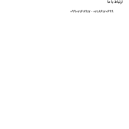
ارتباط با ما
02186120699 - 09902168917