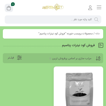
0
خانه
/ محصولات برچسب خورده “فروش کود نیترات پتاسیم”
فروش کود نیترات پتاسیم
فیلـتر