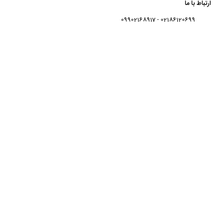
ارتباط با ما
02186120699 - 09902168917