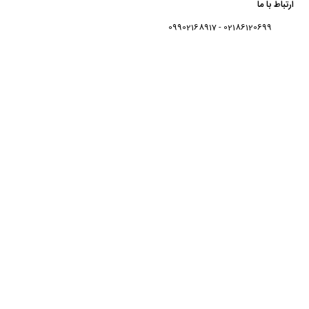
ارتباط با ما
02186120699 - 09902168917