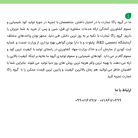
به
به
سبد
سبد
ما در گروه راگا تجارت با در اختیار داشتن متخصصان با تجربه در حوزه تولید کود شیمیایی و
سموم کشاورزی آمادگی ارائه خدمات مشاوره ای قبل، حین و پس از خرید به شما عزیزان را
داریم. گروه راگا تجارت با تكيه بر به روز ترین دانش فنی دنيا، مجهز بودن واحدهاي مختلف
آزمايشگاه تخصصی R&D، پايلوت و با دارا بودن گواهی بهره برداری از وزارت صمت و شماره
ثبت کودی از سازمان آب و خاک وزارت جهاد کشاورزی در راستای تولید با کیفیت ترین کود و
سموم گام بر می دارد .کودهای شیمیایی و سموم تولیدی گروه ما علاوه بر اینکه کیفیت بالایی را
ارئه می دهند، با بهینه ترین وکم هزینه ترین روش های روز دنیا تولید می شوند. بنابراین شما با
اطمینان خاطر می توانید هم زمان بالاترین کیفیت و پایین ترین قیمت ممکن را با گروه راگا
تجارت تجربه کنید.
ارتباط با ما
02186120699 - 09902168917