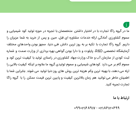
افزودن
به
سبد
ما در گروه راگا تجارت با در اختیار داشتن متخصصان با تجربه در حوزه تولید کود شیمیایی و
سموم کشاورزی آمادگی ارائه خدمات مشاوره ای قبل، حین و پس از خرید به شما عزیزان را
داریم. گروه راگا تجارت با تكيه بر به روز ترین دانش فنی دنيا، مجهز بودن واحدهاي مختلف
آزمايشگاه تخصصی R&D، پايلوت و با دارا بودن گواهی بهره برداری از وزارت صمت و شماره
ثبت کودی از سازمان آب و خاک وزارت جهاد کشاورزی در راستای تولید با کیفیت ترین کود و
سموم گام بر می دارد .کودهای شیمیایی و سموم تولیدی گروه ما علاوه بر اینکه کیفیت بالایی را
ارئه می دهند، با بهینه ترین وکم هزینه ترین روش های روز دنیا تولید می شوند. بنابراین شما با
اطمینان خاطر می توانید هم زمان بالاترین کیفیت و پایین ترین قیمت ممکن را با گروه راگا
تجارت تجربه کنید.
ارتباط با ما
02186120699 - 09902168917