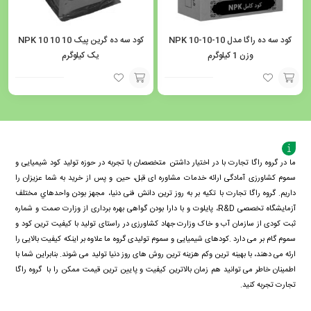
کود سه ده راگا مدل NPK 10-10-10
کود سه ده گرین پیک NPK 10 10 10
وزن 1 کیلوگرم
یک کیلوگرم
افزودن
افزودن
به
به
سبد
سبد
ما در گروه راگا تجارت با در اختیار داشتن متخصصان با تجربه در حوزه تولید کود شیمیایی و
سموم کشاورزی آمادگی ارائه خدمات مشاوره ای قبل، حین و پس از خرید به شما عزیزان را
داریم. گروه راگا تجارت با تكيه بر به روز ترین دانش فنی دنيا، مجهز بودن واحدهاي مختلف
آزمايشگاه تخصصی R&D، پايلوت و با دارا بودن گواهی بهره برداری از وزارت صمت و شماره
ثبت کودی از سازمان آب و خاک وزارت جهاد کشاورزی در راستای تولید با کیفیت ترین کود و
سموم گام بر می دارد .کودهای شیمیایی و سموم تولیدی گروه ما علاوه بر اینکه کیفیت بالایی را
ارئه می دهند، با بهینه ترین وکم هزینه ترین روش های روز دنیا تولید می شوند. بنابراین شما با
اطمینان خاطر می توانید هم زمان بالاترین کیفیت و پایین ترین قیمت ممکن را با گروه راگا
تجارت تجربه کنید.