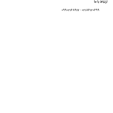
ارتباط با ما
02186120699 - 09902168917