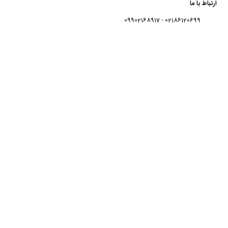
ارتباط با ما
02186120699 - 09902168917