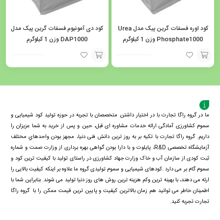
کود اوره فسفات گرین پیک مدل Urea
کود دی آمونیوم فسفات گرین پیک مدل
Phosphate1000 وزن 1 کیلوگرم
DAP1000 وزن 1 کیلوگرم
افزودن
افزودن
به
به
سبد
سبد
ما در گروه راگا تجارت با در اختیار داشتن متخصصان با تجربه در حوزه تولید کود شیمیایی و
سموم کشاورزی آمادگی ارائه خدمات مشاوره ای قبل، حین و پس از خرید به شما عزیزان را
داریم. گروه راگا تجارت با تكيه بر به روز ترین دانش فنی دنيا، مجهز بودن واحدهاي مختلف
آزمايشگاه تخصصی R&D، پايلوت و با دارا بودن گواهی بهره برداری از وزارت صمت و شماره
ثبت کودی از سازمان آب و خاک وزارت جهاد کشاورزی در راستای تولید با کیفیت ترین کود و
سموم گام بر می دارد .کودهای شیمیایی و سموم تولیدی گروه ما علاوه بر اینکه کیفیت بالایی را
ارئه می دهند، با بهینه ترین وکم هزینه ترین روش های روز دنیا تولید می شوند. بنابراین شما با
اطمینان خاطر می توانید هم زمان بالاترین کیفیت و پایین ترین قیمت ممکن را با گروه راگا
تجارت تجربه کنید.