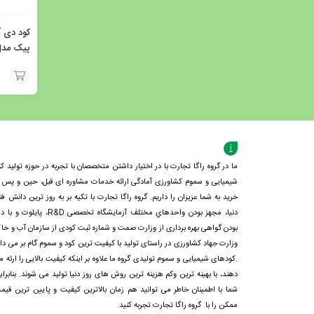
کود دی 
کیلوگرم
افزودن
به
سبد
ما در گروه راگا تجارت با در اختیار داشتن متخصصان با تجربه در حوزه تولید کو
شیمیایی و سموم کشاورزی آمادگی ارائه خدمات مشاوره ای قبل، حین و پس ا
خرید به شما عزیزان را داریم. گروه راگا تجارت با تكيه بر به روز ترین دانش فن
دنيا، مجهز بودن واحدهاي مختلف آزمايشگاه تخصصی R&D، پايلوت و 
بودن گواهی بهره برداری از وزارت صمت و شماره ثبت کودی از سازمان آب و خا
وزارت جهاد کشاورزی در راستای تولید با کیفیت ترین کود و سموم گام بر می دار
.کودهای شیمیایی و سموم تولیدی گروه ما علاوه بر اینکه کیفیت بالایی را ارئه م
دهند، با بهینه ترین وکم هزینه ترین روش های روز دنیا تولید می شوند. بنابرای
شما با اطمینان خاطر می توانید هم زمان بالاترین کیفیت و پایین ترین قیم
ممکن را با گروه راگا تجارت تجربه کنید.