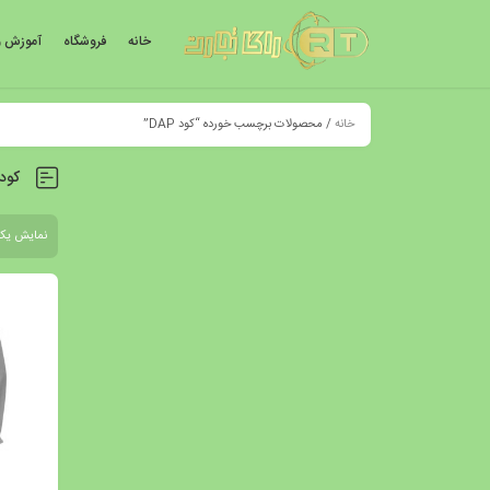
خانه
فروشگاه
آموزش و
خانه
/ محصولات برچسب خورده “کود DAP”
کود AP
نمایش یک