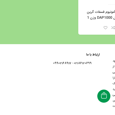
آمونیوم فسفات گرین
پیک مدل DAP1000 وزن 1
ارتباط با ما
د
02186120699 - 09902168917
ز
ی
با دارا
ک
د
ی
ن
ت