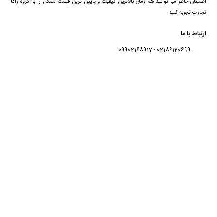
اطمینان خاطر می توانید هم زمان بالاترین کیفیت و پایین ترین قیمت ممکن را با گروه راگا
تجارت تجربه کنید.
ارتباط با ما
02186120699 - 09902168917