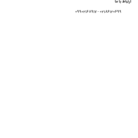
ارتباط با ما
02186120699 - 09902168917