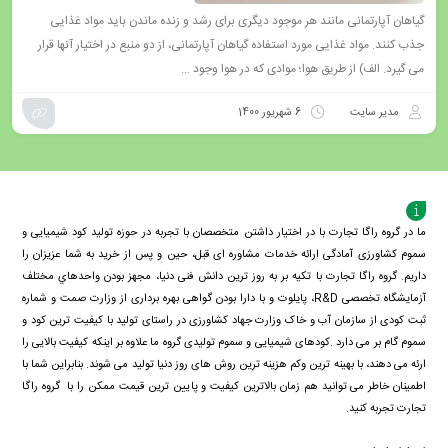
گیاهان آپارتمانی مانند هر موجود دیگری برای رشد و زنده ماندن باید مواد غذایی
جذب کنند. مواد غذایی مورد استفاده گیاهان آپارتمانی، از دو منبع در اختیار آنها قرار
می گیرد. الف) از طریق هوا؛ موادی که در هوا وجود ...
مدیر سایت
6 شهریور 1400
ما در گروه راگا تجارت با در اختیار داشتن متخصصان با تجربه در حوزه تولید کود شیمیایی و
سموم کشاورزی آمادگی ارائه خدمات مشاوره ای قبل، حین و پس از خرید به شما عزیزان را
داریم. گروه راگا تجارت با تكيه بر به روز ترین دانش فنی دنيا، مجهز بودن واحدهاي مختلف
آزمايشگاه تخصصی R&D، پايلوت و با دارا بودن گواهی بهره برداری از وزارت صمت و شماره
ثبت کودی از سازمان آب و خاک وزارت جهاد کشاورزی در راستای تولید با کیفیت ترین کود و
سموم گام بر می دارد .کودهای شیمیایی و سموم تولیدی گروه ما علاوه بر اینکه کیفیت بالایی را
ارئه می دهند، با بهینه ترین وکم هزینه ترین روش های روز دنیا تولید می شوند. بنابراین شما با
اطمینان خاطر می توانید هم زمان بالاترین کیفیت و پایین ترین قیمت ممکن را با گروه راگا
تجارت تجربه کنید.