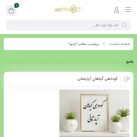
0
صفحه نخست
برچسب مطلب"بامبو"
بامبو
کوددهی گیاهان آپارتمانی