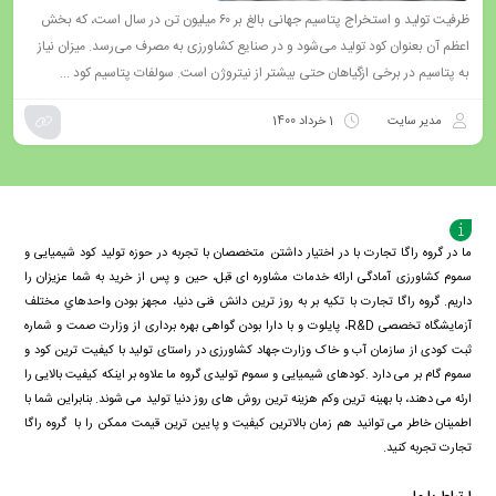
ظرفیت تولید و استخراج پتاسیم جهانی بالغ بر ۶۰ میلیون تن در سال است، که بخش
اعظم آن بعنوان کود تولید می‌شود و در صنایع کشاورزی به مصرف می‌رسد. میزان نیاز
به پتاسیم در برخی ازگیاهان حتی بیشتر از نیتروژن است. سولفات پتاسیم کود ...
مدیر سایت
1 خرداد 1400
ما در گروه راگا تجارت با در اختیار داشتن متخصصان با تجربه در حوزه تولید کود شیمیایی و
سموم کشاورزی آمادگی ارائه خدمات مشاوره ای قبل، حین و پس از خرید به شما عزیزان را
داریم. گروه راگا تجارت با تكيه بر به روز ترین دانش فنی دنيا، مجهز بودن واحدهاي مختلف
آزمايشگاه تخصصی R&D، پايلوت و با دارا بودن گواهی بهره برداری از وزارت صمت و شماره
ثبت کودی از سازمان آب و خاک وزارت جهاد کشاورزی در راستای تولید با کیفیت ترین کود و
سموم گام بر می دارد .کودهای شیمیایی و سموم تولیدی گروه ما علاوه بر اینکه کیفیت بالایی را
ارئه می دهند، با بهینه ترین وکم هزینه ترین روش های روز دنیا تولید می شوند. بنابراین شما با
اطمینان خاطر می توانید هم زمان بالاترین کیفیت و پایین ترین قیمت ممکن را با گروه راگا
تجارت تجربه کنید.