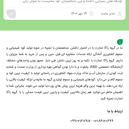
کودها نقش بسزایی داشته و بین متخصصان، کود سه‌بیست به عنوان یکی ...
مدیر سایت
29 مهر 1402
ما در گروه راگا تجارت با در اختیار داشتن متخصصان با تجربه در حوزه تولید کود شیمیایی و
سموم کشاورزی آمادگی ارائه خدمات مشاوره ای قبل، حین و پس از خرید به شما عزیزان را
داریم. گروه راگا تجارت با تكيه بر به روز ترین دانش فنی دنيا، مجهز بودن واحدهاي مختلف
آزمايشگاه تخصصی R&D، پايلوت و با دارا بودن گواهی بهره برداری از وزارت صمت و شماره
ثبت کودی از سازمان آب و خاک وزارت جهاد کشاورزی در راستای تولید با کیفیت ترین کود و
سموم گام بر می دارد .کودهای شیمیایی و سموم تولیدی گروه ما علاوه بر اینکه کیفیت بالایی را
ارئه می دهند، با بهینه ترین وکم هزینه ترین روش های روز دنیا تولید می شوند. بنابراین شما با
اطمینان خاطر می توانید هم زمان بالاترین کیفیت و پایین ترین قیمت ممکن را با گروه راگا
تجارت تجربه کنید.
ارتباط با ما
02186120699 - 09902168917