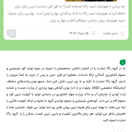
چه زمانی از هیومیک اسید راگا استفاده کنیم؟ به طور کلی مناسب ترین زمان برای
اضافه کردند هیومیک اسید راگا به خاک و گلدان، بهار و پاییز است. بهترین زمان مصرف
اسید هیومیک برای درختان درهنگام کاشت نهال و برای ...
مدیر سایت
15 خرداد 1403
ما در گروه راگا تجارت با در اختیار داشتن متخصصان با تجربه در حوزه تولید کود شیمیایی و
سموم کشاورزی آمادگی ارائه خدمات مشاوره ای قبل، حین و پس از خرید به شما عزیزان را
داریم. گروه راگا تجارت با تكيه بر به روز ترین دانش فنی دنيا، مجهز بودن واحدهاي مختلف
آزمايشگاه تخصصی R&D، پايلوت و با دارا بودن گواهی بهره برداری از وزارت صمت و شماره
ثبت کودی از سازمان آب و خاک وزارت جهاد کشاورزی در راستای تولید با کیفیت ترین کود و
سموم گام بر می دارد .کودهای شیمیایی و سموم تولیدی گروه ما علاوه بر اینکه کیفیت بالایی را
ارئه می دهند، با بهینه ترین وکم هزینه ترین روش های روز دنیا تولید می شوند. بنابراین شما با
اطمینان خاطر می توانید هم زمان بالاترین کیفیت و پایین ترین قیمت ممکن را با گروه راگا
تجارت تجربه کنید.