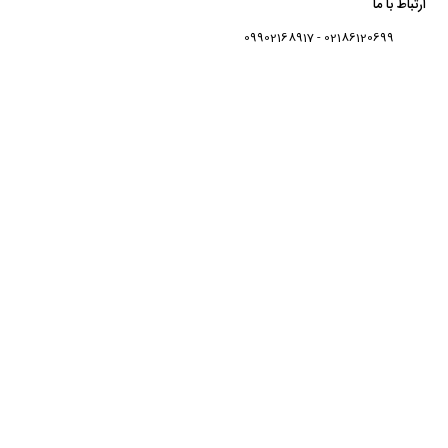
ارتباط با ما
02186120699 - 09902168917