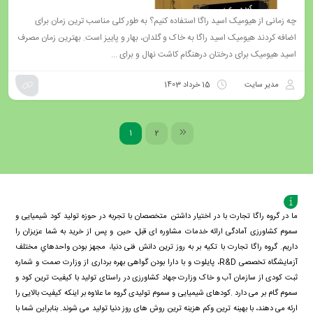
چه زمانی از هیومیک اسید راگا استفاده کنیم؟ به طور کلی مناسب ترین زمان برای
اضافه کردند هیومیک اسید راگا به خاک و گلدان، بهار و پاییز است. بهترین زمان مصرف
اسید هیومیک برای درختان درهنگام کاشت نهال و برای ...
مدیر سایت
15 خرداد 1403
1
2
ما در گروه راگا تجارت با در اختیار داشتن متخصصان با تجربه در حوزه تولید کود شیمیایی و
سموم کشاورزی آمادگی ارائه خدمات مشاوره ای قبل، حین و پس از خرید به شما عزیزان را
داریم. گروه راگا تجارت با تكيه بر به روز ترین دانش فنی دنيا، مجهز بودن واحدهاي مختلف
آزمايشگاه تخصصی R&D، پايلوت و با دارا بودن گواهی بهره برداری از وزارت صمت و شماره
ثبت کودی از سازمان آب و خاک وزارت جهاد کشاورزی در راستای تولید با کیفیت ترین کود و
سموم گام بر می دارد .کودهای شیمیایی و سموم تولیدی گروه ما علاوه بر اینکه کیفیت بالایی را
ارئه می دهند، با بهینه ترین وکم هزینه ترین روش های روز دنیا تولید می شوند. بنابراین شما با