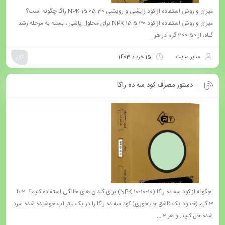
میزان و روش استفاده از کود زایشی و رویشی NPK 15 05 30 راگا چگونه است؟
میزان و روش استفاده از کود 30 5 15 NPK برای محلول پاشی ، بسته به مرحله رشد
گیاه، از 50-200 گرم در هر ...
مدیر سایت
15 خرداد 1403
دستور مصرف کود سه ده راگا
چگونه از کود سه ده راگا (10-10-10 NPK) برای گلدان های خانگی استفاده کنیم؟ 2 تا
3 گرم (حدود یک قاشق چایخوری) کود سه ده راگا را در یک لیتر آب جوشیده شده سرد
شده حل کنید. و هر 2 ...