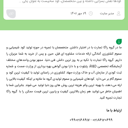
کودها نقش بسزایی داشته و بین متخصصان، کود سه‌بیست به عنوان یکی ...
مدیر سایت
29 مهر 1402
ما در گروه راگا تجارت با در اختیار داشتن متخصصان با تجربه در حوزه تولید کود شیمیایی و
سموم کشاورزی آمادگی ارائه خدمات مشاوره ای قبل، حین و پس از خرید به شما عزیزان را
داریم. گروه راگا تجارت با تكيه بر به روز ترین دانش فنی دنيا، مجهز بودن واحدهاي مختلف
آزمايشگاه تخصصی R&D، پايلوت و با دارا بودن گواهی بهره برداری از وزارت صمت و شماره
ثبت کودی از سازمان آب و خاک وزارت جهاد کشاورزی در راستای تولید با کیفیت ترین کود و
سموم گام بر می دارد .کودهای شیمیایی و سموم تولیدی گروه ما علاوه بر اینکه کیفیت بالایی را
ارئه می دهند، با بهینه ترین وکم هزینه ترین روش های روز دنیا تولید می شوند. بنابراین شما با
اطمینان خاطر می توانید هم زمان بالاترین کیفیت و پایین ترین قیمت ممکن را با گروه راگا
تجارت تجربه کنید.
ارتباط با ما
02186120699 - 09902168917