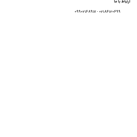
ارتباط با ما
02186120699 - 09902168917