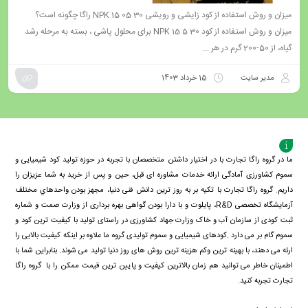
میزان و روش استفاده از کود زایشی و رویشی NPK 15 05 30 راگا چگونه است؟
میزان و روش استفاده از کود 30 5 15 NPK برای محلول پاشی ، بسته به مرحله رشد
گیاه، از 50-200 گرم در هر ...
مدیر سایت
15 خرداد 1403
ما در گروه راگا تجارت با در اختیار داشتن متخصصان با تجربه در حوزه تولید کود شیمیایی و
سموم کشاورزی آمادگی ارائه خدمات مشاوره ای قبل، حین و پس از خرید به شما عزیزان را
داریم. گروه راگا تجارت با تكيه بر به روز ترین دانش فنی دنيا، مجهز بودن واحدهاي مختلف
آزمايشگاه تخصصی R&D، پايلوت و با دارا بودن گواهی بهره برداری از وزارت صمت و شماره
ثبت کودی از سازمان آب و خاک وزارت جهاد کشاورزی در راستای تولید با کیفیت ترین کود و
سموم گام بر می دارد .کودهای شیمیایی و سموم تولیدی گروه ما علاوه بر اینکه کیفیت بالایی را
ارئه می دهند، با بهینه ترین وکم هزینه ترین روش های روز دنیا تولید می شوند. بنابراین شما با
اطمینان خاطر می توانید هم زمان بالاترین کیفیت و پایین ترین قیمت ممکن را با گروه راگا
تجارت تجربه کنید.