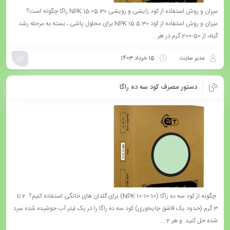
میزان و روش استفاده از کود زایشی و رویشی NPK 15 05 30 راگا چگونه است؟
میزان و روش استفاده از کود 30 5 15 NPK برای محلول پاشی ، بسته به مرحله رشد
گیاه، از 50-200 گرم در هر ...
مدیر سایت
15 خرداد 1403
دستور مصرف کود سه ده راگا
چگونه از کود سه ده راگا (10-10-10 NPK) برای گلدان های خانگی استفاده کنیم؟ 2 تا
3 گرم (حدود یک قاشق چایخوری) کود سه ده راگا را در یک لیتر آب جوشیده شده سرد
شده حل کنید. و هر 2 ...