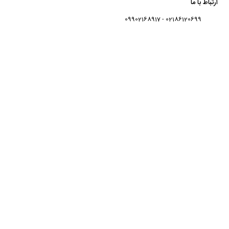
ارتباط با ما
02186120699 - 09902168917