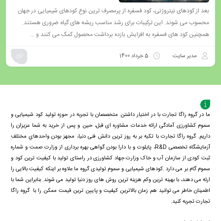
بعد از کودهای نیتروژنی، کود فسفره از پرمصرف ترین نوع کودهای شیمیایی در جهان
محسوب می شوند. این ترکیبات برای رشد مناسب ریشه های گیاه ضروری هستند.
همچنین کود های فسفره به افزایش بازده برداشت محصول کمک می کنند و ...
مدیر سایت
5 خرداد 1400
ما در گروه راگا تجارت با در اختیار داشتن متخصصان با تجربه در حوزه تولید کود شیمیایی و
سموم کشاورزی آمادگی ارائه خدمات مشاوره ای قبل، حین و پس از خرید به شما عزیزان را
داریم. گروه راگا تجارت با تكيه بر به روز ترین دانش فنی دنيا، مجهز بودن واحدهاي مختلف
آزمايشگاه تخصصی R&D، پايلوت و با دارا بودن گواهی بهره برداری از وزارت صمت و شماره
ثبت کودی از سازمان آب و خاک وزارت جهاد کشاورزی در راستای تولید با کیفیت ترین کود و
سموم گام بر می دارد .کودهای شیمیایی و سموم تولیدی گروه ما علاوه بر اینکه کیفیت بالایی را
ارئه می دهند، با بهینه ترین وکم هزینه ترین روش های روز دنیا تولید می شوند. بنابراین شما با
اطمینان خاطر می توانید هم زمان بالاترین کیفیت و پایین ترین قیمت ممکن را با گروه راگا
تجارت تجربه کنید.