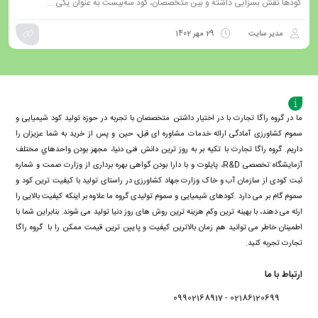
کودها نقش بسزایی داشته و بین متخصصان، کود سه‌بیست به عنوان یکی ...
مدیر سایت
29 مهر 1402
ما در گروه راگا تجارت با در اختیار داشتن متخصصان با تجربه در حوزه تولید کود شیمیایی و
سموم کشاورزی آمادگی ارائه خدمات مشاوره ای قبل، حین و پس از خرید به شما عزیزان را
داریم. گروه راگا تجارت با تكيه بر به روز ترین دانش فنی دنيا، مجهز بودن واحدهاي مختلف
آزمايشگاه تخصصی R&D، پايلوت و با دارا بودن گواهی بهره برداری از وزارت صمت و شماره
ثبت کودی از سازمان آب و خاک وزارت جهاد کشاورزی در راستای تولید با کیفیت ترین کود و
سموم گام بر می دارد .کودهای شیمیایی و سموم تولیدی گروه ما علاوه بر اینکه کیفیت بالایی را
ارئه می دهند، با بهینه ترین وکم هزینه ترین روش های روز دنیا تولید می شوند. بنابراین شما با
اطمینان خاطر می توانید هم زمان بالاترین کیفیت و پایین ترین قیمت ممکن را با گروه راگا
تجارت تجربه کنید.
ارتباط با ما
02186120699 - 09902168917