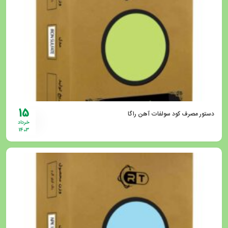
15
دستور مصرف کود سولفات آهن راگا
خرداد
1403