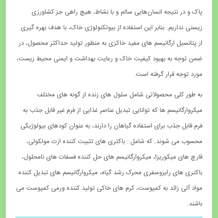
پاک و در نتیجه انسان‌هایی سالم و با نشاط، هیچ راهی جز کشاورزی
زیستی نداریم. بنابر این استفاده از بیوتکنولوژی خاک، با هدف بهره گیری
از پتانسیل ارگانیسم های مفید خاکزی به منظور تولید حداکثر محصول، در
ضمن توجه به بهبود کیفیت خاک و رعایت بهداشت و ایمنی محیط زیست،
مورد توجه قرار گرفته است.
به طور کلی محصولاتی شامل سلول های زنده از گونه های مختلف
میکروارگانیسم ها که توانایی تبدیل عناصر غذایی از فرم غیر قابل جذب به
فرم قابل جذب برای استفاده گیاهان را دارند، به عنوان کودهای بیولوژیکی
محسوب می شوند. که شامل : باکتری های تثبیت کننده ازت مولکولی،
قارچ های میکوریزا، میکروارگانیسم های حل کننده فسفات های نامحلول،
باکتری های رایزوسفری محرک رشد گیاه، میکروارگانیسم های تبدیل کننده
مواد آلی زائد به کمپوست، کرم های خاکی تولید کننده ورمی کمپوست می
باشند.