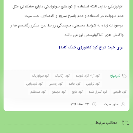
اکولوژیکی ندارد. البته استفاده از کودهای بیولوژیکی دارای مشکلاتی مثل
عدم سهولت در استفاده و عدم پاسخ سریع و اقتصادی، حساسیت
موجودات زنده به شرایط محیطی، پیچیدگی روابط بین میکروارگانیسم ها و
واکنش های آنتاگونیسمی نیز می باشد.
برای خرید انواع کود کشاورزی کلیک کنید!
کود آرام آزاد شونده
کود ارگانیک
کود بیولوژیک
کلیدواژه :
کود ترکیبی
کود جامد
کود زیستی
کود شیمیایی
کود طبیعی
کود کنترل شده
کود مایع
کود مجتمع
کود مستقیم
مدیر سایت
23 اسفند 1399
مطالب مرتبط