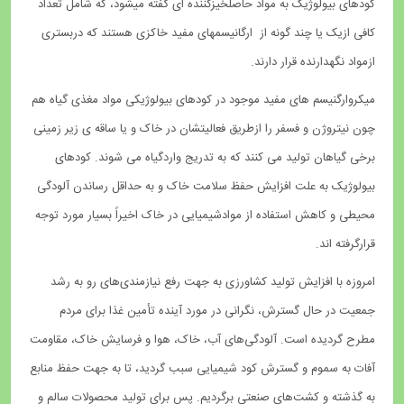
کودهای بیولوژیک به مواد حاصلخیزکننده ­ای گفته میشود، که شامل تعداد
کافی ازیک یا چند گونه از ارگانیسمهای مفید خاکزی هستند که دربستری
ازمواد نگهدارنده قرار دارند.
میکروارگنیسم های مفید موجود در کودهای بیولوژیکی مواد مغذی گیاه هم
چون نیتروژن و فسفر را ازطریق فعالیتشان در خاک و یا ساقه ی زیر زمینی
برخی گیاهان تولید می کنند که به تدریج واردگیاه می شوند. کودهای
بیولوژیک به علت افزایش حفظ سلامت خاک و به حداقل رساندن آلودگی
محیطی و کاهش استفاده از موادشیمیایی در خاک اخیراً بسیار مورد توجه
قرارگرفته اند.
امروزه با افزایش تولید کشاورزی به جهت رفع نیازمندی‌های رو به رشد
جمعیت در حال گسترش، نگرانی در مورد آینده تأمین غذا برای مردم
مطرح گردیده است. آلودگی‌های آب، خاک، هوا و فرسایش خاک، مقاومت
آفات به سموم و گسترش کود شیمیایی سبب گردید، تا به جهت حفظ منابع
به گذشته و کشت‌های صنعتی برگردیم. پس برای تولید محصولات سالم و