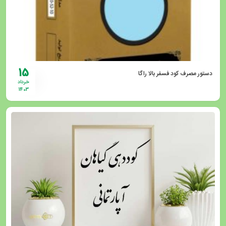
15
دستور مصرف کود فسفر بالا راگا
خرداد
1403